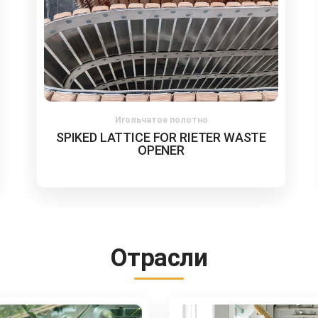
Плоские ремни
MAM-5P
Отрасли