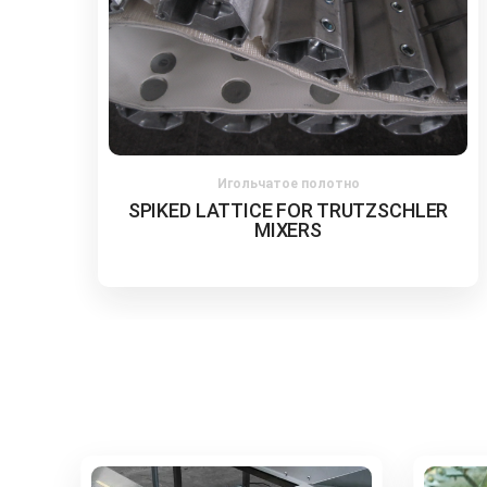
Игольчатое полотно
R
SPIKED LATTICE FOR RIETER WASTE
OPENER