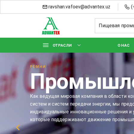
ravshan.vafoev@advantex.uz
(
ОТРАСЛИ
О НАС
РЕМНИ
Промышле
Как ведущая мировая компания в области к
систем и систем передачи энергии, мы пред
индивидуальные инновационные решения и у
которые поддерживают движение промышл