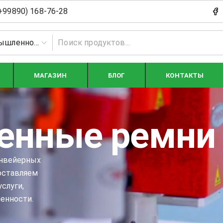
+99890) 168-76-28
Пищевая промышленность
МАГАЗИН
БЛОГ
КОНТАКТЫ
нные ремни
онвейерных
оставляем
слуги,
енности.